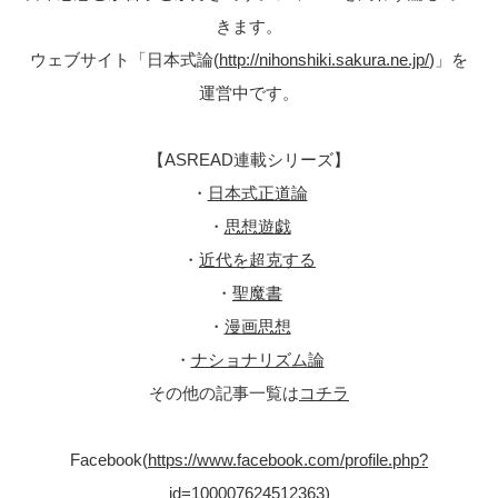
きます。
ウェブサイト「日本式論(
http://nihonshiki.sakura.ne.jp/
)」を
運営中です。
【ASREAD連載シリーズ】
・
日本式正道論
・
思想遊戯
・
近代を超克する
・
聖魔書
・
漫画思想
・
ナショナリズム論
その他の記事一覧は
コチラ
Facebook(
https://www.facebook.com/profile.php?
id=100007624512363
)