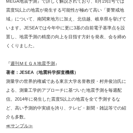
MEGA地震予測』で詳しく解説されており、8月19日号では
震度5以上の地震が発生する可能性が極めて高い「要警戒地
域」について、南関東地方に加え、北信越、岐阜県を挙げて
います。JESEAでは今年中に更に3基の自前電子基準点を設
置し、地震予測の精度の向上を目指す方針を発表、会を締め
くくりました。
『
週刊ＭＥＧＡ地震予測
』
著者：JESEA（地震科学探査機構）
測量学の世界的権威である東京大学名誉教授・村井俊治氏に
よる、測量工学的アプローチに基づいた地震予測を毎週配
信。2014年に発生した震度5以上の地震を全て予測するな
ど、高い予測的中実績を誇り、テレビ・新聞・雑誌等での紹
介も多数。
≪サンプル≫