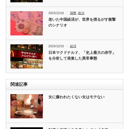
2015/12/16
国際
,
政治
老いた中国経済が、世界を揺るがす衝撃
のシナリオ
2015/12/15
経済
日本マクドナルド、「史上最大の赤字」
を分析して発覚した異常事態
関連記事
女に嫌われたくない女はモテない