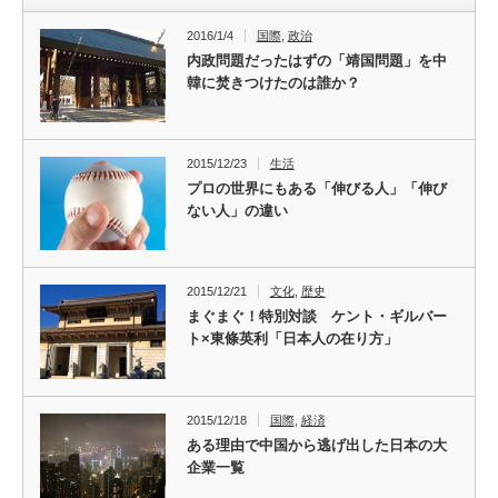
2016/1/4
国際
,
政治
内政問題だったはずの「靖国問題」を中
韓に焚きつけたのは誰か？
2015/12/23
生活
プロの世界にもある「伸びる人」「伸び
ない人」の違い
2015/12/21
文化
,
歴史
まぐまぐ！特別対談 ケント・ギルバー
ト×東條英利「日本人の在り方」
2015/12/18
国際
,
経済
ある理由で中国から逃げ出した日本の大
企業一覧