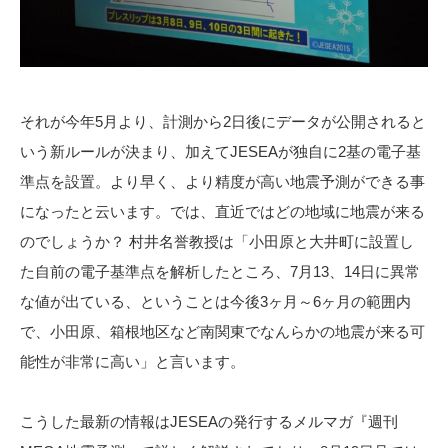
それが今年5月より、計測から2日後にデータが公開されると
いう新ルールが決まり、加えてJESEAが独自に2基の電子基
準点を設置。より早く、より精度が高い地震予測ができる事
になったと云います。では、直近ではどの地域に地震が来る
のでしょうか？ 村井名誉教授は「小田原と大井町に設置し
た自前の電子基準点を解析したところ、7月13、14日に異常
な値が出ている、ということは今後3ヶ月～6ヶ月の範囲内
で、小田原、箱根地区など南関東でなんらかの地震が来る可
能性が非常に高い」と言います。
こうした最新の情報はJESEAの発行するメルマガ『週刊