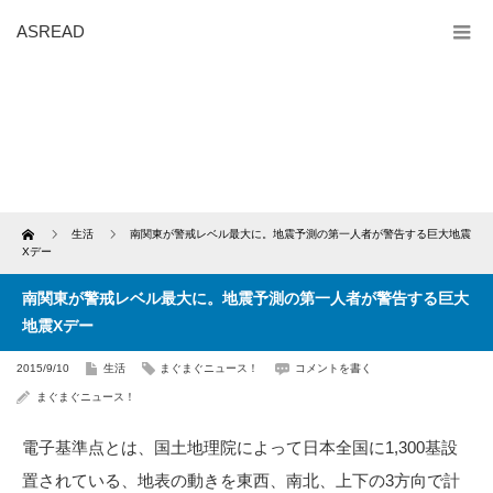
ASREAD
Home
生活
南関東が警戒レベル最大に。地震予測の第一人者が警告する巨大地震
Xデー
南関東が警戒レベル最大に。地震予測の第一人者が警告する巨大
地震Xデー
2015/9/10
生活
まぐまぐニュース！
コメントを書く
まぐまぐニュース！
電子基準点とは、国土地理院によって日本全国に1,300基設
置されている、地表の動きを東西、南北、上下の3方向で計